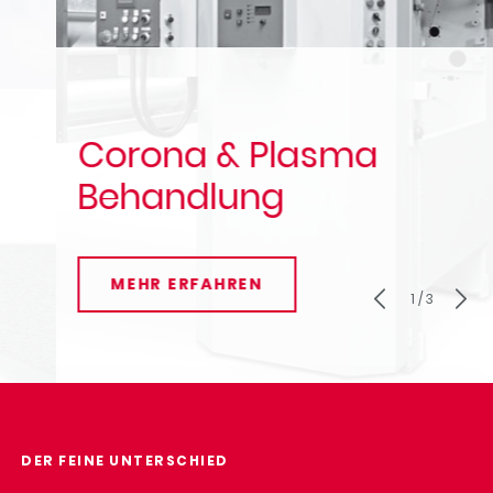
Corona & Plasma
Behandlung
MEHR ERFAHREN
2 / 3
DER FEINE UNTERSCHIED