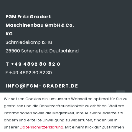
FGM Fritz Gradert
Maschinenbau GmbH & Co.
KG
Schmiedekamp 12-18
25560 Schenefeld, Deutschland
T +49 4892 80 82 0
F +49 4892 80 82 30
INFO@FGM-GRADERT.DE
Wir setzen Cookies ein, um unsere Webseiten optimal für Sie zu
gestalten und die Benutzerfreundlichkeit zu erhöhen. Weitere
Informationen sowie die Möglichkeit, Ihre Auswahl jederzeit zu
ändern und erteilte Einwilligung zu widerrufen, finden Sie in
COOKIEEINSTELLUNGEN
|
IMPRESSUM
|
DATENSCHUTZ
unserer
Datenschutzerklärung
. Mit einem Klick auf Zustimmen