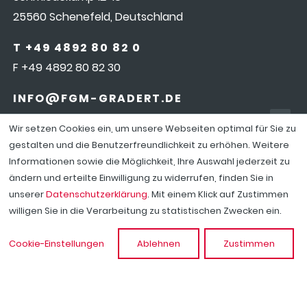
25560 Schenefeld, Deutschland
T +49 4892 80 82 0
F +49 4892 80 82 30
INFO@FGM-GRADERT.DE
Wir setzen Cookies ein, um unsere Webseiten optimal für Sie zu
gestalten und die Benutzerfreundlichkeit zu erhöhen. Weitere
Informationen sowie die Möglichkeit, Ihre Auswahl jederzeit zu
ändern und erteilte Einwilligung zu widerrufen, finden Sie in
COOKIEEINSTELLUNGEN
|
IMPRESSUM
|
DATENSCHUTZ
unserer
Datenschutzerklärung
. Mit einem Klick auf Zustimmen
|
KONTAKT
|
LINKEDIN
willigen Sie in die Verarbeitung zu statistischen Zwecken ein.
© 2026 FGM Fritz Gradert Maschinenbau GmbH & Co. KG
Cookie-Einstellungen
Ablehnen
Zustimmen